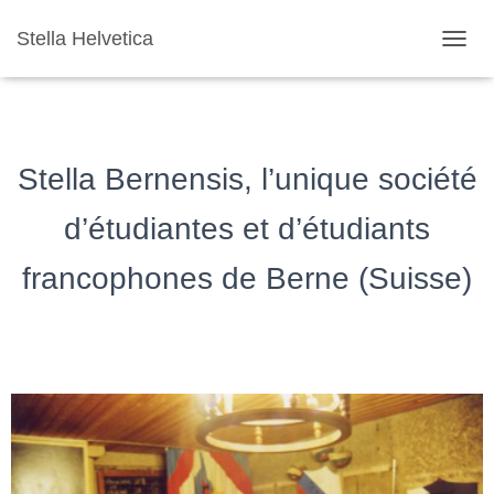
Stella Helvetica
T
O
G
G
L
E
Stella Bernensis, l’unique société
N
A
d’étudiantes et d’étudiants
V
I
G
francophones de Berne (Suisse)
A
T
I
O
N