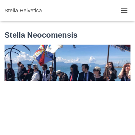
Stella Helvetica
T
O
G
G
Stella Neocomensis
L
E
N
A
V
I
G
A
T
I
O
N